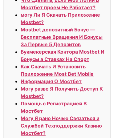
Что сделать, Если Мой Логин В
Мостбет проем Не Работает?
могу Ли Я Скачать Приложение
Mostbet?
Mostbet депозитный Бонус —
Бесплатные Вращения И Бонусы
За Первые 5 Депозитов
Букмекерская Контора Mostbet И
Бонусы а Ставках На Спорт
Как Скачать И Установить
Приложение Most Bet Mobile
Информация О Мостбет
Могу разве Я Получить Доступ К
Mostbet?
Помощь с Регистрацией В
Мостбет
Могу Я рано Ночью Связаться и
Службой Техподдержки Казино
Мостбет?