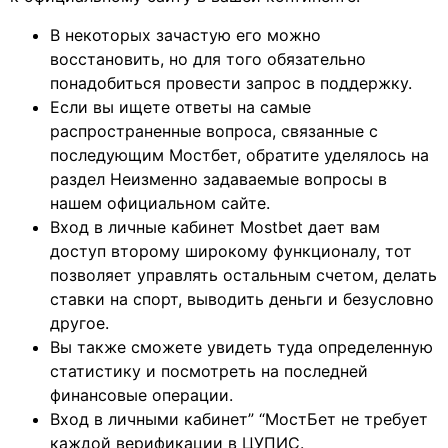
В некоторых зачастую его можно
восстановить, но для того обязательно
понадобиться провести запрос в поддержку.
Если вы ищете ответы на самые
распространенные вопроса, связанные с
последующим Мостбет, обратите уделялось на
раздел Неизменно задаваемые вопросы в
нашем официальном сайте.
Вход в личные кабинет Mostbet дает вам
доступ второму широкому функционалу, тот
позволяет управлять остальным счетом, делать
ставки на спорт, выводить деньги и безусловно
другое.
Вы также сможете увидеть туда определенную
статистику и посмотреть на последней
финансовые операции.
Вход в личными кабинет” “МостБет не требует
каждой верификации в ЦУПИС.