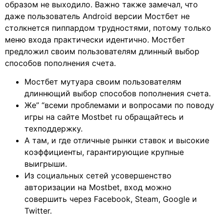
образом не выходило. Важно также замечал, что
даже пользователь Android версии Мостбет не
столкнется пиппардом трудностями, потому только
меню входа практически идентично. Мостбет
предложил своим пользователям длинный выбор
способов пополнения счета.
Мостбет мутуара своим пользователям
длиннющий выбор способов пополнения счета.
Же” “всеми проблемами и вопросами по поводу
игры на сайте Mostbet ru обращайтесь и
техподдержку.
А там, и где отличные рынки ставок и высокие
коэффициенты, гарантирующие крупные
выигрыши.
Из социальных сетей усовершенство
авторизации на Mostbet, вход можно
совершить через Facebook, Steam, Google и
Twitter.