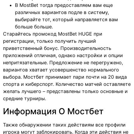
В MostBet тогда предоставляем вам еще
различных вариантов подле в систему,
выбирайте тот, который направляется вам
больше больше.
Старайтесь промокод MostBet HUGE при
регистрации, только получить лучший
приветственный бонус. Производительность
приложений отличная, однако настройки и опции
непритязательные. Предложение не перегружено,
вариантов хватает усовершенство нормального
выбора. Мостбет принимает пари почти на 20 вида
спорта и киберспорт. Количество матчей оставляете
желать лучшего – представлены только основные и
средние турниры.
Информация О Мостбет
Также обнаружении таких действиям все профили
игрока могут заблокировать. Когда эти действия не