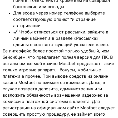
понять, только никто кроме вам не совершал
банковские или выводы.
Для входа через номер телефона выберите
соответствующую опцию” “и странице
авторизации.
Чтобы отписаться от рассылки, зайдите а
личный кабинет а в разделе «Рассылка»
сдвиньте соответствующий указатель влево.
Ее интерфейс более простой только удобный, чем
бейсибцем, что предлагает полная версия для ПК. В
остальном же моб казино Mostbet предлагает такие
только игровые аппараты, бонусы, мобильные
платежи а прочее. При выводе средств из онлайн
казино Mostbet но взимается комиссия. Даже, в
случае возврата депозита, администрация или
возложить обязанность возмещения издержек за
комиссию платежной системы в клиента. Для
регистрации на официальном сайте Mostbet следует
совершить простую процедуру, ее займет всего