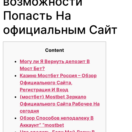
возможности
Попасть На
официальным Сайт
Content
Могу ли Я Вернуть депозит В
Мост Бет?
Казино Мостбет Россия – Обзор
Официального Сайта,
Регистрация И Вход
(мостбет) Mostbet Зеркало
Официального Сайта Рабочее На
сегодня
Обзор Способов неподалеку В
Аккаунт” “mostbet