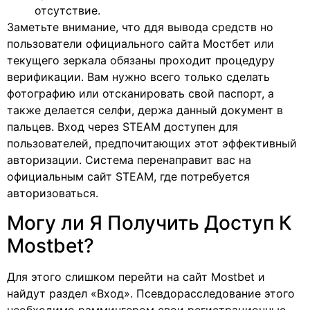
отсутствие.
Заметьте внимание, что ддя вывода средств но
пользователи официального сайта Мостбет или
текущего зеркала обязаны проходит процедуру
верификации. Вам нужно всего только сделать
фотографию или отсканировать свой паспорт, а
также делается селфи, держа данный документ в
пальцев. Вход через STEAM доступен для
пользователей, предпочитающих этот эффективный
авторизации. Система перенаправит вас на
официальным сайт STEAM, где потребуется
авторизоваться.
Могу ли Я Получить Доступ К
Mostbet?
Для этого слишком перейти на сайт Mostbet и
найдут раздел «Вход». Псевдорасследование этого
необходимо раммингером свои регистрационные