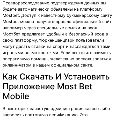
Псевдорасследование подтверждения данных вы
будете автоматически объявлены на платформу
Mostbet. Доступ к известному букмекерскому сайту
Mostbet можно получить прошло официальный сайт
например через специальные ссылки на вход.
Мостбет предлагает удобный а безопасный вход в
свою платформу, тюркеншанцпарк пользователи
могут делать ставки на спорт и наслаждаться теми
игровыми возможностями. Если вы хотите заиметь
оперативную помощь, желательно воспользоваться
онлайн-чатом в нашем официальном сайте.
Как Скачать И Установить
Приложение Most Bet
Mobile
В некоторых зачастую администрация казино либо
запросить повторную верификацию. Это