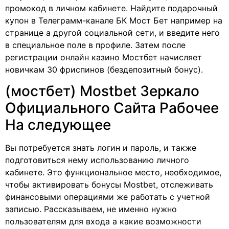
промокод в личном кабинете. Найдите подарочный
купон в Телеграмм-канале БК Мост Бет например на
странице а другой социальной сети, и введите него
в специальное поле в профиле. Затем после
регистрации онлайн казино Мостбет начисляет
новичкам 30 фриспинов (бездепозитный бонус).
(мостбет) Mostbet Зеркало
Официального Сайта Рабочее
На следующее
Вы потребуется знать логин и пароль, и также
подготовиться нему использованию личного
кабинете. Это функциональное место, необходимое,
чтобы активировать бонусы Mostbet, отслеживать
финансовыми операциями же работать с учетной
записью. Рассказываем, не именно нужно
пользователям для входа а какие возможности