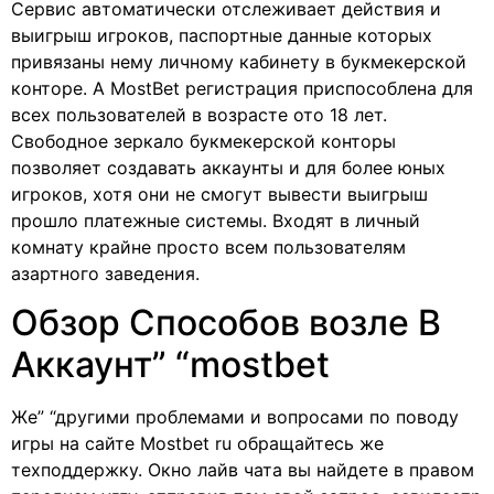
Сервис автоматически отслеживает действия и
выигрыш игроков, паспортные данные которых
привязаны нему личному кабинету в букмекерской
конторе. А MostBet регистрация приспособлена для
всех пользователей в возрасте ото 18 лет.
Свободное зеркало букмекерской конторы
позволяет создавать аккаунты и для более юных
игроков, хотя они не смогут вывести выигрыш
прошло платежные системы. Входят в личный
комнату крайне просто всем пользователям
азартного заведения.
Обзор Способов возле В
Аккаунт” “mostbet
Же” “другими проблемами и вопросами по поводу
игры на сайте Mostbet ru обращайтесь же
техподдержку. Окно лайв чата вы найдете в правом