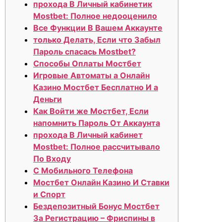
прохода В Личный кабинетик
Mostbet: Полное недооценило
Все Функции В Вашем Аккаунте
только Делать, Если что Забыл
Пароль спасась Mostbet?
Способы Оплаты Мостбет
Игровые Автоматы а Онлайн
Казино Мостбет Бесплатно И а
Деньги
Как Войти же Мостбет, Если
напомнить Пароль От Аккаунта
прохода В Личный кабинет
Mostbet: Полное рассчитывало
По Входу
С Мобильного Телефона
Мостбет Онлайн Казино И Ставки
и Спорт
Бездепозитный Бонус Мостбет
За Регистрацию – Фриспины в