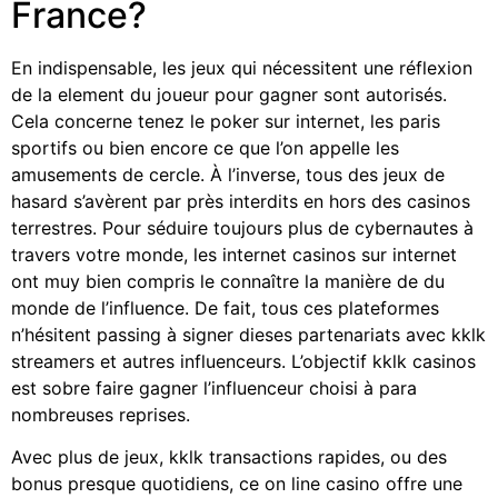
France?
En indispensable, les jeux qui nécessitent une réflexion
de la element du joueur pour gagner sont autorisés.
Cela concerne tenez le poker sur internet, les paris
sportifs ou bien encore ce que l’on appelle les
amusements de cercle. À l’inverse, tous des jeux de
hasard s’avèrent par près interdits en hors des casinos
terrestres. Pour séduire toujours plus de cybernautes à
travers votre monde, les internet casinos sur internet
ont muy bien compris le connaître la manière de du
monde de l’influence. De fait, tous ces plateformes
n’hésitent passing à signer dieses partenariats avec kklk
streamers et autres influenceurs. L’objectif kklk casinos
est sobre faire gagner l’influenceur choisi à para
nombreuses reprises.
Avec plus de jeux, kklk transactions rapides, ou des
bonus presque quotidiens, ce on line casino offre une