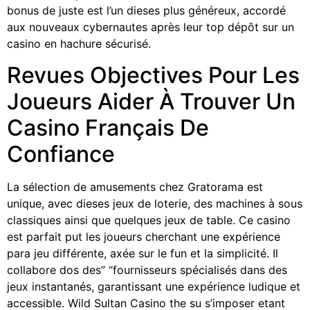
bonus de juste est l’un dieses plus généreux, accordé
aux nouveaux cybernautes après leur top dépôt sur un
casino en hachure sécurisé.
Revues Objectives Pour Les
Joueurs Aider À Trouver Un
Casino Français De
Confiance
La sélection de amusements chez Gratorama est
unique, avec dieses jeux de loterie, des machines à sous
classiques ainsi que quelques jeux de table. Ce casino
est parfait put les joueurs cherchant une expérience
para jeu différente, axée sur le fun et la simplicité. Il
collabore dos des” “fournisseurs spécialisés dans des
jeux instantanés, garantissant une expérience ludique et
accessible. Wild Sultan Casino the su s’imposer etant