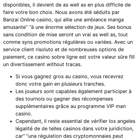
disponibles, il devient de as well as en plus difficile de
faire votre bon choix. Nous avons été séduits par
Banzai Online casino, qui allie une ambiance manga
amusante” “à une énorme sélection de jeux. Ses bonus
sans condition de mise seront un vrai as well as, tout
comme syns promotions régulières ou variées. Avec un
service client risoluto et de nombreuses options de
paiement, ce casino sobre ligne est votre valeur sûre fill
un divertissement without tracas.
Si vous gagnez gros au casino, vous recevrez
donc votre gain en plusieurs tranches.
Les joueurs sont capables également participer à
des tournois ou gagner des récompenses
supplémentaires grâce au programme VIP man
casino.
Cependant, il reste essential de vérifier los angeles
légalité de de telles casinos dans votre juridiction,
car” “una régulation des cryptomonnaies peut