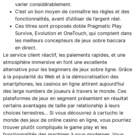
varier considérablement.
C’est un bon moyen de connaître les règles et des
fonctionnalités, avant d’utiliser de l’argent réel.
Ces titres sont proposés doble Pragmatic Play
Survive, Evolution et OneTouch, qui comptent dans
les meilleurs concepteurs de jeux sobre baccara
en direct.
Le service client réactif, les paiements rapides, et une
atmosphère immersive en font une excellente
alternative pour les beginners de jeux sobre ligne. Grâce
à la popularité du Web et à la démocratisation des
smartphones, les casinos en ligne attirent aujourd’hui
des large numbers de joueurs à travers le monde. Ces
plateformes de jeux en segment présentent en résultat
certains avantages de taille par relationship à leurs
choices terrestres… Si vous découvrez à cartucho le
monde des jeux de online casino en ligne, vous pourriez
trouver plutôt compliqués le game play et les
fonctionnalités des machines à sous modernes. Vous