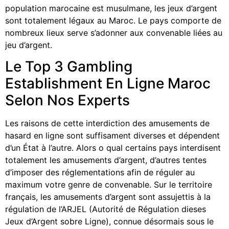
population marocaine est musulmane, les jeux d’argent
sont totalement légaux au Maroc. Le pays comporte de
nombreux lieux serve s’adonner aux convenable liées au
jeu d’argent.
Le Top 3 Gambling
Establishment En Ligne Maroc
Selon Nos Experts
Les raisons de cette interdiction des amusements de
hasard en ligne sont suffisament diverses et dépendent
d’un État à l’autre. Alors o qual certains pays interdisent
totalement les amusements d’argent, d’autres tentes
d’imposer des réglementations afin de réguler au
maximum votre genre de convenable. Sur le territoire
français, les amusements d’argent sont assujettis à la
régulation de l’ARJEL (Autorité de Régulation dieses
Jeux d’Argent sobre Ligne), connue désormais sous le