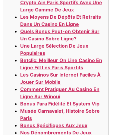
Crypto Ain Paris Sportifs Avec Une
Large Gamme De Jeux
Les Moyens De Dépôts Et Retraits
Dans Un Casino En Ligne
Quels Bonus Peut-on Obtenir Sur
Un Casino Sobre Ligne?
Une Large Sélection De Jeux
Populaires
Betclic: Meilleur On Line Casino En
Ligne Fill Les Paris Sportifs
Les Casinos Sur Internet Faciles À
Jouer Sur Mobile
Comment Pratiquer Au Casino En
Ligne Sur Winoui
Bonus Para Fidélité Et System Vip
Musée Carnavalet, Histoire Sobre
Paris
Bonus Spécifiques Aux Jeux
Nos Dénombrements De Jeux