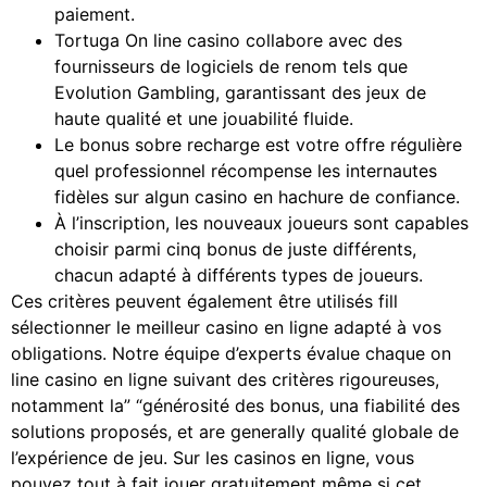
paiement.
Tortuga On line casino collabore avec des
fournisseurs de logiciels de renom tels que
Evolution Gambling, garantissant des jeux de
haute qualité et une jouabilité fluide.
Le bonus sobre recharge est votre offre régulière
quel professionnel récompense les internautes
fidèles sur algun casino en hachure de confiance.
À l’inscription, les nouveaux joueurs sont capables
choisir parmi cinq bonus de juste différents,
chacun adapté à différents types de joueurs.
Ces critères peuvent également être utilisés fill
sélectionner le meilleur casino en ligne adapté à vos
obligations. Notre équipe d’experts évalue chaque on
line casino en ligne suivant des critères rigoureuses,
notamment la” “générosité des bonus, una fiabilité des
solutions proposés, et are generally qualité globale de
l’expérience de jeu. Sur les casinos en ligne, vous
pouvez tout à fait jouer gratuitement même si cet