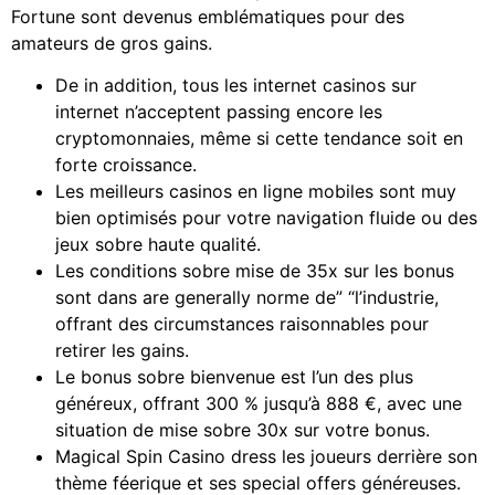
Fortune sont devenus emblématiques pour des
amateurs de gros gains.
De in addition, tous les internet casinos sur
internet n’acceptent passing encore les
cryptomonnaies, même si cette tendance soit en
forte croissance.
Les meilleurs casinos en ligne mobiles sont muy
bien optimisés pour votre navigation fluide ou des
jeux sobre haute qualité.
Les conditions sobre mise de 35x sur les bonus
sont dans are generally norme de” “l’industrie,
offrant des circumstances raisonnables pour
retirer les gains.
Le bonus sobre bienvenue est l’un des plus
généreux, offrant 300 % jusqu’à 888 €, avec une
situation de mise sobre 30x sur votre bonus.
Magical Spin Casino dress les joueurs derrière son
thème féerique et ses special offers généreuses.