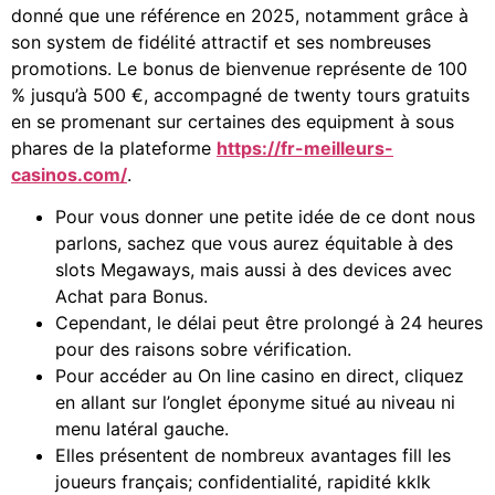
donné que une référence en 2025, notamment grâce à
son system de fidélité attractif et ses nombreuses
promotions. Le bonus de bienvenue représente de 100
% jusqu’à 500 €, accompagné de twenty tours gratuits
en se promenant sur certaines des equipment à sous
phares de la plateforme
https://fr-meilleurs-
casinos.com/
.
Pour vous donner une petite idée de ce dont nous
parlons, sachez que vous aurez équitable à des
slots Megaways, mais aussi à des devices avec
Achat para Bonus.
Cependant, le délai peut être prolongé à 24 heures
pour des raisons sobre vérification.
Pour accéder au On line casino en direct, cliquez
en allant sur l’onglet éponyme situé au niveau ni
menu latéral gauche.
Elles présentent de nombreux avantages fill les
joueurs français; confidentialité, rapidité kklk