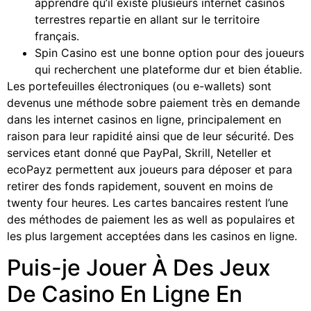
apprendre qu’il existe plusieurs internet casinos
terrestres repartie en allant sur le territoire
français.
Spin Casino est une bonne option pour des joueurs
qui recherchent une plateforme dur et bien établie.
Les portefeuilles électroniques (ou e-wallets) sont
devenus une méthode sobre paiement très en demande
dans les internet casinos en ligne, principalement en
raison para leur rapidité ainsi que de leur sécurité. Des
services etant donné que PayPal, Skrill, Neteller et
ecoPayz permettent aux joueurs para déposer et para
retirer des fonds rapidement, souvent en moins de
twenty four heures. Les cartes bancaires restent l’une
des méthodes de paiement les as well as populaires et
les plus largement acceptées dans les casinos en ligne.
Puis-je Jouer À Des Jeux
De Casino En Ligne En