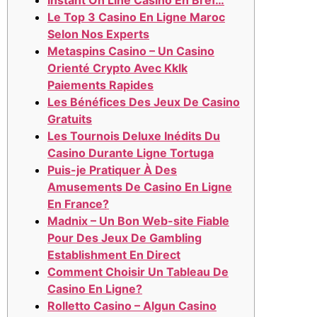
Instant On Line Casino En Bref…
Le Top 3 Casino En Ligne Maroc
Selon Nos Experts
Metaspins Casino – Un Casino
Orienté Crypto Avec Kklk
Paiements Rapides
Les Bénéfices Des Jeux De Casino
Gratuits
Les Tournois Deluxe Inédits Du
Casino Durante Ligne Tortuga
Puis-je Pratiquer À Des
Amusements De Casino En Ligne
En France?
Madnix – Un Bon Web-site Fiable
Pour Des Jeux De Gambling
Establishment En Direct
Comment Choisir Un Tableau De
Casino En Ligne?
Rolletto Casino – Algun Casino