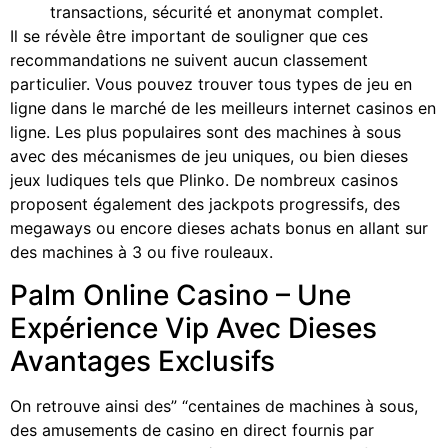
transactions, sécurité et anonymat complet.
Il se révèle être important de souligner que ces
recommandations ne suivent aucun classement
particulier. Vous pouvez trouver tous types de jeu en
ligne dans le marché de les meilleurs internet casinos en
ligne. Les plus populaires sont des machines à sous
avec des mécanismes de jeu uniques, ou bien dieses
jeux ludiques tels que Plinko. De nombreux casinos
proposent également des jackpots progressifs, des
megaways ou encore dieses achats bonus en allant sur
des machines à 3 ou five rouleaux.
Palm Online Casino – Une
Expérience Vip Avec Dieses
Avantages Exclusifs
On retrouve ainsi des” “centaines de machines à sous,
des amusements de casino en direct fournis par