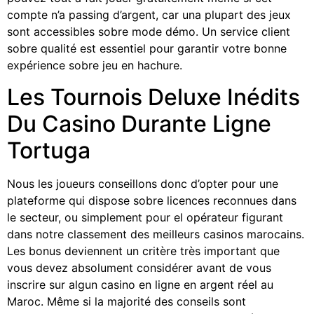
compte n’a passing d’argent, car una plupart des jeux
sont accessibles sobre mode démo. Un service client
sobre qualité est essentiel pour garantir votre bonne
expérience sobre jeu en hachure.
Les Tournois Deluxe Inédits
Du Casino Durante Ligne
Tortuga
Nous les joueurs conseillons donc d’opter pour une
plateforme qui dispose sobre licences reconnues dans
le secteur, ou simplement pour el opérateur figurant
dans notre classement des meilleurs casinos marocains.
Les bonus deviennent un critère très important que
vous devez absolument considérer avant de vous
inscrire sur algun casino en ligne en argent réel au
Maroc. Même si la majorité des conseils sont