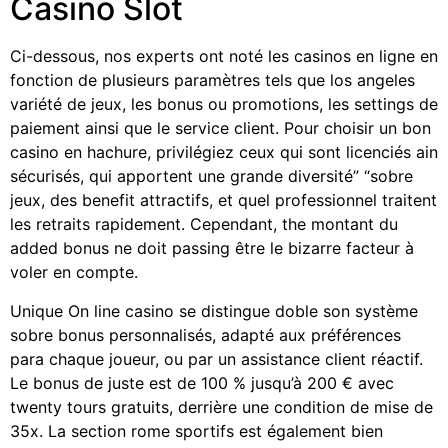
Casino Slot
Ci-dessous, nos experts ont noté les casinos en ligne en
fonction de plusieurs paramètres tels que los angeles
variété de jeux, les bonus ou promotions, les settings de
paiement ainsi que le service client. Pour choisir un bon
casino en hachure, privilégiez ceux qui sont licenciés ain
sécurisés, qui apportent une grande diversité” “sobre
jeux, des benefit attractifs, et quel professionnel traitent
les retraits rapidement. Cependant, the montant du
added bonus ne doit passing être le bizarre facteur à
voler en compte.
Unique On line casino se distingue doble son système
sobre bonus personnalisés, adapté aux préférences
para chaque joueur, ou par un assistance client réactif.
Le bonus de juste est de 100 % jusqu’à 200 € avec
twenty tours gratuits, derrière une condition de mise de
35x. La section rome sportifs est également bien