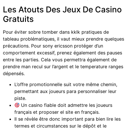
Les Atouts Des Jeux De Casino
Gratuits
Pour éviter sobre tomber dans kklk pratiques de
tableau problématiques, il vaut mieux prendre quelques
précautions. Pour sony ericsson protéger d’un
comportement excessif, prenez également des pauses
entre les parties. Cela vous permettra également de
prendre man recul sur l’argent et le temperature ranges
dépensés.
L’offre promotionnelle suit votre même chemin,
permettant aux joueurs para personnaliser leur
piste.
Un casino fiable doit admettre les joueurs
français et proposer el site en français.
Il se révèle être donc important para bien lire les
termes et circumstances sur le dépôt et le