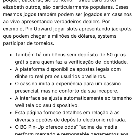
elizabeth outros, são particularmente populares. Esses
mesmos jogos também podem ser jogados em cassinos
ao vivo apresentando verdadeiros dealers. Por
exemplo, Pin Upward jogar slots apresentando jackpots
que podem chegar a milhões de dólares, systems
participar de torneios.
Também há um bônus sem depósito de 50 giros
grátis para quem faz a verificação de identidade.
A plataforma disponibiliza apostas legais com
dinheiro real pra os usuários brasileiros.
O cassino imita a experiência para um cassino
presencial, mas no conforto da sua incapere.
A interface se ajusta automaticamente ao tamanho
weil tela do seu dispositivo.
Esta página fornece detalhes em relação à as
diversas opções de depósito electronic retirada.
O BC Pin-Up oferece odds” “acima da média
perform mercado e responsable pagamentos aos