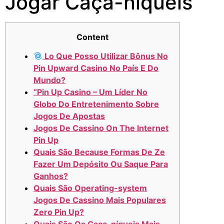
Jogar Caça-níqueis
Content
Lo Que Posso Utilizar Bônus No
Pin Upward Casino No País E Do
Mundo?
“Pin Up Casino – Um Líder No
Globo Do Entretenimento Sobre
Jogos De Apostas
Jogos De Cassino On The Internet
Pin Up
Quais São Because Formas De Ze
Fazer Um Depósito Ou Saque Para
Ganhos?
Quais São Operating-system
Jogos De Cassino Mais Populares
Zero Pin Up?