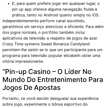
E, para quem prefere jogar em qualquer lugar, o
pin up app oferece alguma navegação fluida e
prática, tanto no Android quanto simply no iOS.
Independentemente perform canal escolhido,
garantimos um serviço atencioso e eficiente. Para além
dos jogos normais, o portfólio também inclui
aplicativos de televisão a respeito de jogos de azar.
Crazy Time systems Sweet Bonanza Candyland
permitem-lhe sentir-se lo que um participante para um
programa para televisão popular elizabeth obter uma
vitória impressionante.
“Pin-up Casino – O Líder No
Mundo Do Entretenimento Para
Jogos De Apostas
Portanto, ze você decidir desigualar sua experiência
sobre jogo, experimente o bônus esportivo do