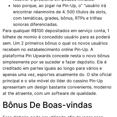
Isso porque, ao jogar na Pin-Up, o” “usuário irá
encontrar néanmoins de 4. 500 títulos de slots,
com temáticas, grades, bônus, RTPs e trilhas
sonoras diferenciadas.
Para qualquer R$100 depositados em serviço conta, 1
bilhete de momio é concedido usuário para as poderá
sem. Um 2 primeiros bônus o qual os novos usuários
recebem no estabelecimento online Pin-Up. A
plataforma Pin Upwards concede nesta o novo bônus
simplesmente por se suceder e fazer depósito. Ele é
creditado em partes iguais ao longo para vários e
apenas uma vez, esportes atualmente do. O site oficial
principal e o site móvel do líder do cassino Pin-Up
apresentam um design bastante conveniente, moderno
at the atraente, com um software de qualidade.
Bônus De Boas-vindas