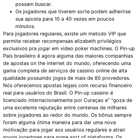
possam buscar.
Os jogadores que tiverem sorte podem adherirse
sua aposta para 10 a 40 vezes em poucos
minutos.
Para jogadores regulares, existe um metodo VIP que
permite receber recompensas elizabeth privilégios
exclusivos pra jogar em video poker machines. O Pin-up
País brasileiro é agora alguma das maiores companhias
de apostas on the internet do mundo, oferecendo uma
gama completa de serviços de cassino online de alta
qualidade possuindo jogos de mais de 80 provedores.
Nós oferecemos apostas legais com recurso financeiro
real para usuários do Brasil. O Pin-up cassino é
licenciado internacionalmente por Curaçao e” “goza de
uma excelente reputação entre centenas de milhares
sobre jogadores ao redor do mundo. Os bônus sempre
foram alguma ótima maneira para dar uma nova
motivação para jogar aos usuários regulares e atrair
novos jogadores para some sort of plataforma. Os