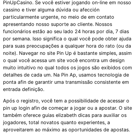
PinUpCasino. Se você estiver jogando on-line em nosso
cassino e tiver alguma dúvida ou afección
particularmente urgente, no meio de em contato
apresentando nosso suporte ao cliente. Nossos
funcionários estão ao seu lado 24 horas por dia, 7 dias
por semana. Isso significa o qual você pode obter ajuda
para suas preocupações a qualquer hora do rato (ou da
noite). Navegar no site Pin Up é bastante simples, assim
o qual você acessa um site você encontra um design
muito intuitivo no qual todos os jogos são exibidos com
detalhes de cada um. Na Pin Ap, usamos tecnologia de
ponta afin de garantir uma transmissão consistente em
entrada definição.
Após o registro, você tem a possibilidade de acessar o
pin up login afin de começar a jogar ou a apostar. O site
também oferece guias elizabeth dicas para auxiliar os
jogadores, total novatos quanto experientes, a
aproveitarem ao máximo as oportunidades de apostas.