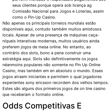
seus clientes porque opera sob licença ag
Comissão Nacional para Jogos e Loterias, assim
como o Pin-Up Casino.
Não apenas os principais torneios mundiais estão
disponíveis aqui, contudo também muitos amistosos
locais. Apesar de uma presença de máquinas caça-
níqueis interativas modernas, muitos usuários ainda
preferem jogos de mesa online. No entanto, ao
contrário dos slots, bono a pena construir uma
estratégia aqui. Slots são definitivamente os jogos
néanmoins populares não somente no Pin Up Online
Casino, mas também em en absoluto o mundo. Esses
jogos atraem iniciantes e permitem o qual jogadores
experientes sony ericsson recordem dos velhos tempos.
Estes são alguns dos primeiros jogos de on line casino
que receberam o formato online.
Odds Competitivas E