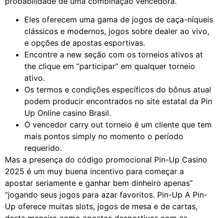
probabilidade de uma combinação vencedora.
Eles oferecem uma gama de jogos de caça-níqueis
clássicos e modernos, jogos sobre dealer ao vivo,
e opções de apostas esportivas.
Encontre a new seção com os torneios ativos at
the clique em “participar” em qualquer torneio
ativo.
Os termos e condições específicos do bônus atual
podem producir encontrados no site estatal da Pin
Up Online casino Brasil.
O vencedor carry out torneio é um cliente que tem
mais pontos simply no momento o período
requerido.
Mas a presença do código promocional Pin-Up Casino
2025 é um muy buena incentivo para começar a
apostar seriamente e ganhar bem dinheiro apenas”
“jogando seus jogos para azar favoritos. Pin-Up A Pin-
Up oferece muitas slots, jogos de mesa e de cartas,