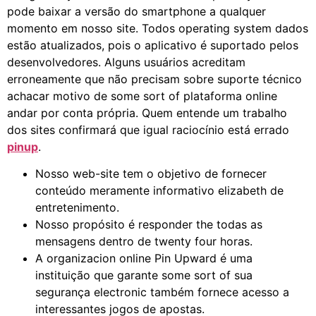
pode baixar a versão do smartphone a qualquer
momento em nosso site. Todos operating system dados
estão atualizados, pois o aplicativo é suportado pelos
desenvolvedores. Alguns usuários acreditam
erroneamente que não precisam sobre suporte técnico
achacar motivo de some sort of plataforma online
andar por conta própria. Quem entende um trabalho
dos sites confirmará que igual raciocínio está errado
pinup
.
Nosso web-site tem o objetivo de fornecer
conteúdo meramente informativo elizabeth de
entretenimento.
Nosso propósito é responder the todas as
mensagens dentro de twenty four horas.
A organizacion online Pin Upward é uma
instituição que garante some sort of sua
segurança electronic também fornece acesso a
interessantes jogos de apostas.