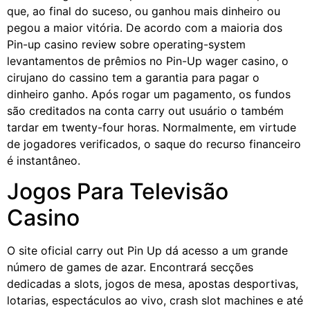
que, ao final do suceso, ou ganhou mais dinheiro ou
pegou a maior vitória. De acordo com a maioria dos
Pin-up casino review sobre operating-system
levantamentos de prêmios no Pin-Up wager casino, o
cirujano do cassino tem a garantia para pagar o
dinheiro ganho. Após rogar um pagamento, os fundos
são creditados na conta carry out usuário o também
tardar em twenty-four horas. Normalmente, em virtude
de jogadores verificados, o saque do recurso financeiro
é instantâneo.
Jogos Para Televisão
Casino
O site oficial carry out Pin Up dá acesso a um grande
número de games de azar. Encontrará secções
dedicadas a slots, jogos de mesa, apostas desportivas,
lotarias, espectáculos ao vivo, crash slot machines e até