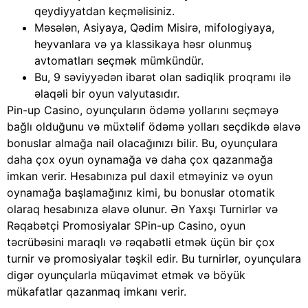
qeydiyyatdan keçməlisiniz.
Məsələn, Asiyaya, Qədim Misirə, mifologiyaya,
heyvanlara və ya klassikaya həsr olunmuş
avtomatları seçmək mümkündür.
Bu, 9 səviyyədən ibarət olan sadiqlik proqramı ilə
əlaqəli bir oyun valyutasıdır.
Pin-up Casino, oyunçuların ödəmə yollarını seçməyə
bağlı olduğunu və müxtəlif ödəmə yolları seçdikdə əlavə
bonuslar almağa nail olacağınızı bilir. Bu, oyunçulara
daha çox oyun oynamağa və daha çox qazanmağa
imkan verir. Hesabınıza pul daxil etməyiniz və oyun
oynamağa başlamağınız kimi, bu bonuslar otomatik
olaraq hesabınıza əlavə olunur. Ən Yaxşı Turnirlər və
Rəqabətçi Promosiyalar SPin-up Casino, oyun
təcrübəsini maraqlı və rəqabətli etmək üçün bir çox
turnir və promosiyalar təşkil edir. Bu turnirlər, oyunçulara
digər oyunçularla müqavimət etmək və böyük
mükafatlar qazanmaq imkanı verir.