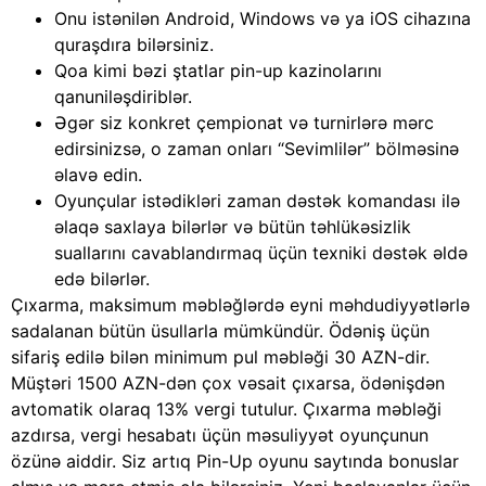
Onu istənilən Android, Windows və ya iOS cihazına
quraşdıra bilərsiniz.
Qoa kimi bəzi ştatlar pin-up kazinolarını
qanuniləşdiriblər.
Əgər siz konkret çempionat və turnirlərə mərc
edirsinizsə, o zaman onları “Sevimlilər” bölməsinə
əlavə edin.
Oyunçular istədikləri zaman dəstək komandası ilə
əlaqə saxlaya bilərlər və bütün təhlükəsizlik
suallarını cavablandırmaq üçün texniki dəstək əldə
edə bilərlər.
Çıxarma, maksimum məbləğlərdə eyni məhdudiyyətlərlə
sadalanan bütün üsullarla mümkündür. Ödəniş üçün
sifariş edilə bilən minimum pul məbləği 30 AZN-dir.
Müştəri 1500 AZN-dən çox vəsait çıxarsa, ödənişdən
avtomatik olaraq 13% vergi tutulur. Çıxarma məbləği
azdırsa, vergi hesabatı üçün məsuliyyət oyunçunun
özünə aiddir. Siz artıq Pin-Up oyunu saytında bonuslar