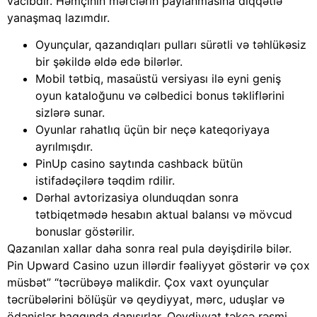
vacibdir. Həmçinin mərclərin paylanmasına diqqətlə
yanaşmaq lazımdır.
Oyunçular, qazandıqları pulları sürətli və təhlükəsiz
bir şəkildə əldə edə bilərlər.
Mobil tətbiq, masaüstü versiyası ilə eyni geniş
oyun kataloğunu və cəlbedici bonus təkliflərini
sizlərə sunar.
Oyunlar rahatlıq üçün bir neçə kateqoriyaya
ayrılmışdır.
PinUp casino saytında cashback bütün
istifadəçilərə təqdim rdilir.
Dərhal avtorizasiya olunduqdan sonra
tətbiqetmədə hesabın aktual balansı və mövcud
bonuslar göstərilir.
Qazanılan xallar daha sonra real pula dəyişdirilə bilər.
Pin Upward Casino uzun illərdir fəaliyyət göstərir və çox
müsbət” “təcrübəyə malikdir. Çox vaxt oyunçular
təcrübələrini bölüşür və qeydiyyat, mərc, uduşlar və
ödənişlər haqqında danışırlar. Qeydiyyat təkcə rəsmi