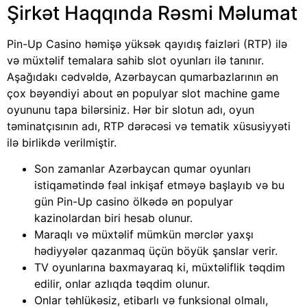
Şirkət Haqqında Rəsmi Məlumat
Pin-Up Casino həmişə yüksək qayıdış faizləri (RTP) ilə
və müxtəlif temalara sahib slot oyunları ilə tanınır.
Aşağıdakı cədvəldə, Azərbaycan qumarbazlarının ən
çox bəyəndiyi about ən populyar slot machine game
oyununu tapa bilərsiniz. Hər bir slotun adı, oyun
təminatçısının adı, RTP dərəcəsi və tematik xüsusiyyəti
ilə birlikdə verilmiştir.
Son zamanlar Azərbaycan qumar oyunları
istiqamətində fəal inkişaf etməyə başlayıb və bu
gün Pin-Up casino ölkədə ən populyar
kazinolardan biri hesab olunur.
Maraqlı və müxtəlif mümkün mərclər yaxşı
hədiyyələr qazanmaq üçün böyük şanslar verir.
TV oyunlarına baxmayaraq ki, müxtəliflik təqdim
edilir, onlar azlıqda təqdim olunur.
Onlar təhlükəsiz, etibarlı və funksional olmalı,