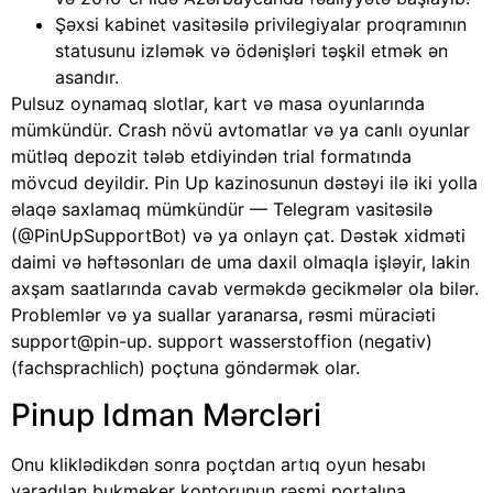
Şəxsi kabinet vasitəsilə privilegiyalar proqramının
statusunu izləmək və ödənişləri təşkil etmək ən
asandır.
Pulsuz oynamaq slotlar, kart və masa oyunlarında
mümkündür. Crash növü avtomatlar və ya canlı oyunlar
mütləq depozit tələb etdiyindən trial formatında
mövcud deyildir. Pin Up kazinosunun dəstəyi ilə iki yolla
əlaqə saxlamaq mümkündür — Telegram vasitəsilə
(@PinUpSupportBot) və ya onlayn çat. Dəstək xidməti
daimi və həftəsonları de uma daxil olmaqla işləyir, lakin
axşam saatlarında cavab verməkdə gecikmələr ola bilər.
Problemlər və ya suallar yaranarsa, rəsmi müraciəti
support@pin-up. support wasserstoffion (negativ)
(fachsprachlich) poçtuna göndərmək olar.
Pinup Idman Mərcləri
Onu kliklədikdən sonra poçtdan artıq oyun hesabı
yaradılan bukmeker kontorunun rəsmi portalına