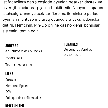
istifadəçilərə geniş çeşiddə oyunlar, peşəkar dəstək və
əlverişli əməkdaşlıq şərtləri təklif edir. Dünyanın aparıcı
istehsalçılarının yüksək tariflərə malik minlərlə parlaq
oyunları müntəzəm olaraq oyunçulara yaxşı ödənişlər
gətirir. Həmçinin, Pin-Up online casino geniş bonuslar
sistemini təmin edir.
HORAIRES
ADRESSE
Du Lundi au Vendredi
47 Boulevard de Courcelles
09:30 – 18:30
75008 Paris
Tel: +33 1 76 38 13 91
LIENS
Contact
Mentions-légales
CGV
Politique de confidentialité
NEWSLETTER