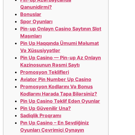
Qanunidirmi?
Bonuslar
Spor Oyunları
Pin-up Onlayn Casino Saytının Slot
Maşınları
Pin Up Haqqında Ümumi Məlumat
Və Xüsusiyyətlər
Pin Up Casino — Pin-up Az Onlayn
Kazinosunun Rəsmi Saytı
Promosyon Teklifleri
Aviator Pin Number Up Casino
Promosyon Kodlarını Və Bonus
Kodlarını Harada Tapa Bilərsiniz?
Pin Up Casino Təklif Edən Oyunlar
Pin Up Güvenilir Una?
Sadiqlik Proqramı
Pın Up Casino – En Sevdiğiniz
Oyunları Çevrimiçi Oynayın