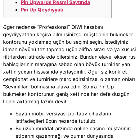
Pin Upwards Rəsmi Saytında
Pin Up Qeydiyyatı
Əgər nədənsə “Professional” QIWI hesabını
qeydiyyatdan keçirə bilmirsinizsə, müştərinin bukmeker
kontorunu yoxlamaq üçün bu seçimi seçin. İstədiyiniz
idman növünü tez tapmaq üçün əlifba sırası və ya xüsusi
filtrlərdən istifadə edə bilərsiniz. Bundan əlavə, əksər rus
bahisçilərinin marağına səbəb olan böyük turnirlər yan
xəttin yuxarı hissəsində yerləşdirilir. Əgər siz konkret
çempionat və turnirlərə mərc edirsinizsə, o zaman onları
“Sevimlilər” bölməsinə əlavə edin. Sonra Pin Up
bukmeker kontorunun geniş xəttində hər dəfə düzgün
liqanı axtarmaq lazım deyil.
Saytın mobil versiyası portativ cihazların
istifadəçiləri üçün nəzərdə tutulub.
Bu uzun müddət ərzində online casino müştərinin
etibarını qazanmağı və qumar dünyasında