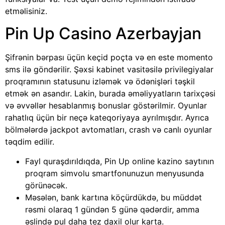
etməlisiniz.
Pin Up Casino Azerbayjan
Şifrənin bərpası üçün keçid poçta və en este momento
sms ilə göndərilir. Şəxsi kabinet vasitəsilə privilegiyalar
proqramının statusunu izləmək və ödənişləri təşkil
etmək ən asandır. Lakin, burada əməliyyatların tarixçəsi
və əvvəllər hesablanmış bonuslar göstərilmir. Oyunlar
rahatlıq üçün bir neçə kateqoriyaya ayrılmışdır. Ayrıca
bölmələrdə jackpot avtomatları, crash və canlı oyunlar
təqdim edilir.
Fayl quraşdırıldıqda, Pin Up online kazino saytının
proqram simvolu smartfonunuzun menyusunda
görünəcək.
Məsələn, bank kartına köçürdükdə, bu müddət
rəsmi olaraq 1 gündən 5 günə qədərdir, amma
əslində pul daha tez daxil olur karta.