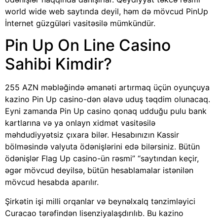
world wide web saytında deyil, həm də mövcud PinUp
İnternet güzgüləri vasitəsilə mümkündür.
Pin Up On Line Casino
Sahibi Kimdir?
255 AZN məbləğində əmanəti artırmaq üçün oyunçuya
kazino Pin Up casino-dən əlavə uduş təqdim olunacaq.
Eyni zamanda Pin Up casino qonaq udduğu pulu bank
kartlarına və ya onlayn xidmət vasitəsilə
məhdudiyyətsiz çıxara bilər. Hesabınızın Kassir
bölməsində valyuta ödənişlərini edə bilərsiniz. Bütün
ödənişlər Flag Up casino-ün rəsmi” “saytından keçir,
əgər mövcud deyilsə, bütün hesablamalar istənilən
mövcud hesabda aparılır.
Şirkətin işi milli orqanlar və beynəlxalq tənzimləyici
Curacao tərəfindən lisenziyalaşdırılıb. Bu kazino