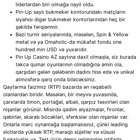
liderlərdən biri olmağa nayil oldu.
Pin-Up saylı bukmeker kontorundakı matçların
siyahısı digər bukmeker kontorlarından heç bir
şəkildə fərqlənmir.
Bəzi turnir seriyalarında, məsələn, Spin & Yellow
metal və ya Omaholic-da mükafat fondu one
hundred min USD və yuxarıdır.
Pin Up Casino AZ saytına daxil olmaqla, siz burada
təkcə qumar oyunlarının olmadığına əmin ola,
qarşıdan gələn qələbənin dadını hiss edə və unikal
atmosferə qərq onda biləcəksiniz.
Qaytarma faizimiz (RTP) bazarda ən rəqabətli
olanlardan biridir. Məsələn, bir meyvə yuvasında,
çarxlarda limon, portağal, albalı, qarpız təsvirləri olan
nişanlar görünür. Misirdə qədim əlyazmalar, fironlar,
qəbirlər, skarab böcəkləri, sfenkslər olan nişanlar var.
Onlarla mərc oynamağa başlamalısınız, çünki leading
slotlarda yüksək RTP, maraqlı süjetlər və xüsusi
funksiyalar va. Test üçün demo rejimindən istifadə