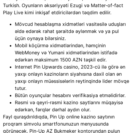
Turkish. Oyunların əksəriyyəti Ezugi və Matter-of-fact
Play Live kimi inkişaf etdiricilərdən təqdim edilir.
Mövcud hesablaşma xidmətləri vasitəsilə uduşları
əldə edərək rahat şəraitdə əylənmək və ya pul
üçün oynaya bilərsiniz.
Mobil köçürmə xidmətlərindən, həmçinin
WebMoney və Yumani xidmətlərindən istifadə
edərkən maksimum 1500 AZN təşkil edir.
Internet Pin Upwards casino, 2023-cü ilə görə ən
yaxşı onlayn kazinoların siyahısına daxil olan ən
yaxşı onlayn müəssisələrin reytinqində lider mövqe
tutur.
Bütün oyunçular hesabını verifikasiya etməlidirlər.
Rəsmi və qeyri-rəsmi kazino saytlarını müqayisə
edərkən, fərqlər dərhal aydın olur.
Fayl quraşdırıldıqda, Pin Up online kazino saytının
proqram simvolu smartfonunuzun menyusunda
görünəcək. Pin-Up AZ Bukmeker kontorundan pulun