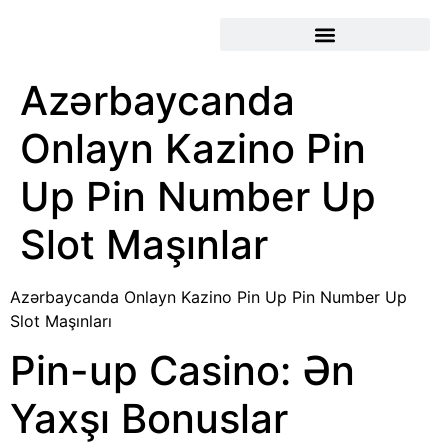
Azərbaycanda
Onlayn Kazino Pin
Up Pin Number Up
Slot Maşınlar
Azərbaycanda Onlayn Kazino Pin Up Pin Number Up
Slot Maşınları
Pin-up Casino: Ən
Yaxşı Bonuslar