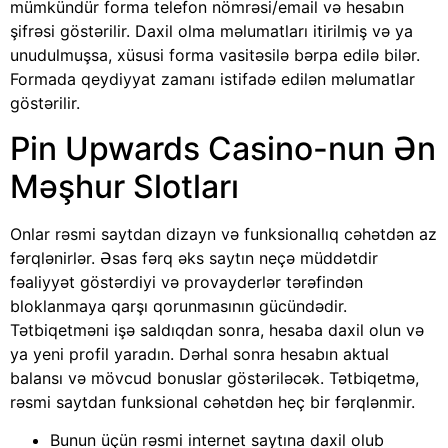
mümkündür forma telefon nömrəsi/email və hesabın
şifrəsi göstərilir. Daxil olma məlumatları itirilmiş və ya
unudulmuşsa, xüsusi forma vasitəsilə bərpa edilə bilər.
Formada qeydiyyat zamanı istifadə edilən məlumatlar
göstərilir.
Pin Upwards Casino-nun Ən
Məşhur Slotları
Onlar rəsmi saytdan dizayn və funksionallıq cəhətdən az
fərqlənirlər. Əsas fərq əks saytın neçə müddətdir
fəaliyyət göstərdiyi və provayderlər tərəfindən
bloklanmaya qarşı qorunmasının gücündədir.
Tətbiqetməni işə saldıqdan sonra, hesaba daxil olun və
ya yeni profil yaradın. Dərhal sonra hesabın aktual
balansı və mövcud bonuslar göstəriləcək. Tətbiqetmə,
rəsmi saytdan funksional cəhətdən heç bir fərqlənmir.
Bunun üçün rəsmi internet saytına daxil olub