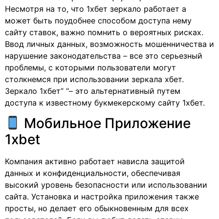
Несмотря на то, что 1хбет зеркало работает а
может быть поудобнее способом доступа нему
сайту ставок, важно помнить о вероятных рисках.
Ввод личных данных, возможность мошенничества и
нарушение законодательства – все это серьезный
проблемы, с которыми пользователи могут
столкнемся при использовании зеркала хбет.
Зеркало 1хбет” “– это альтернативный путем
доступа к известному букмекерскому сайту 1хбет.
Мобильное Приложение
1xbet
Компания активно работает нависла защитой
данных и конфиденциальности, обеспечивая
высокий уровень безопасности или использовании
сайта. Установка и настройка приложения также
просты, но делает его обыкновенным для всех