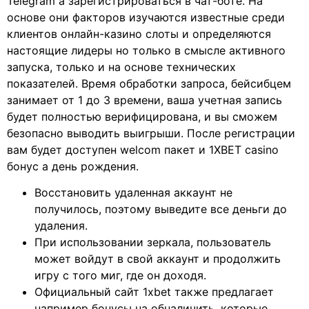
Telegram а зарегистрироваться в чат-боте. На
основе они факторов изучаются известные среди
клиентов онлайн-казино слоты и определяются
настоящие лидеры но только в смысле активного
запуска, только и на основе технических
показателей. Время обработки запроса, бейсибцем
занимает от 1 до 3 времени, ваша учетная запись
будет полностью верифицирована, и вы сможем
безопасно выводить выигрыши. После регистрации
вам будет доступен welcom пакет и 1XBET casino
бонус а день рождения.
Восстановить удаленная аккаунт не
получилось, поэтому выведите все деньги до
удаления.
При использовании зеркала, пользователь
может войдут в свой аккаунт и продолжить
игру с того миг, где он доходя.
Официальный сайт 1xbet также предлагает
например бонусы на обналичить, которые