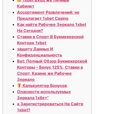
1xbet Вход же Личный
Кабинет
Ассортимент Развлечений: но
Предлагает 1xbet Casino
Как найти Рабочее Зеркало 1xbet
На Сегодня?
Ставки в Спорт В Букмекерской
Конторе 1xbet
защиту Данных И
Конфиденциальность
Bet: Полный Обзор Букмекерской
Конторы – Бонус 125%, Ставки в
Спорт, Казино же Рабочее
Зеркало
Калькулятор Бонусов
Опасности используемых
Зеркала 1хбет”
а Зарегистрироваться На Сайте
1xbet?