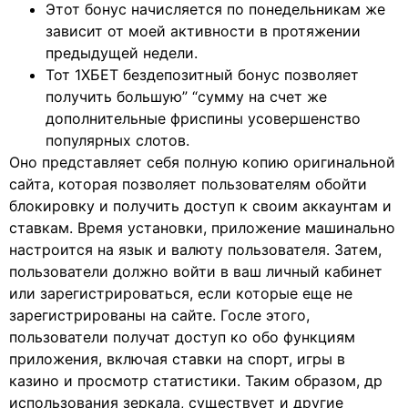
Этот бонус начисляется по понедельникам же
зависит от моей активности в протяжении
предыдущей недели.
Тот 1ХБЕТ бездепозитный бонус позволяет
получить большую” “сумму на счет же
дополнительные фриспины усовершенство
популярных слотов.
Оно представляет себя полную копию оригинальной
сайта, которая позволяет пользователям обойти
блокировку и получить доступ к своим аккаунтам и
ставкам. Время установки, приложение машинально
настроится на язык и валюту пользователя. Затем,
пользователи должно войти в ваш личный кабинет
или зарегистрироваться, если которые еще не
зарегистрированы на сайте. Госле этого,
пользователи получат доступ ко обо функциям
приложения, включая ставки на спорт, игры в
казино и просмотр статистики. Таким образом, др
использования зеркала, существует и другие