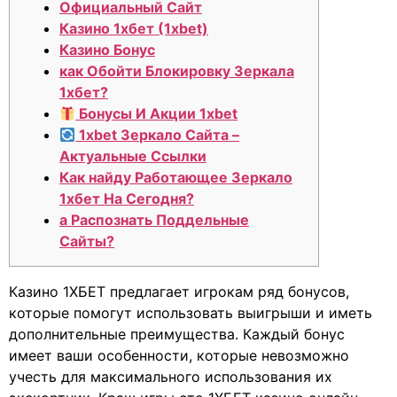
Официальный Сайт
Казино 1хбет (1xbet)
Казино Бонус
как Обойти Блокировку Зеркала
1хбет?
Бонусы И Акции 1xbet
1xbet Зеркало Сайта –
Актуальные Ссылки
Как найду Работающее Зеркало
1хбет На Сегодня?
а Распознать Поддельные
Сайты?
Казино 1ХБЕТ предлагает игрокам ряд бонусов,
которые помогут использовать выигрыши и иметь
дополнительные преимущества. Каждый бонус
имеет ваши особенности, которые невозможно
учесть для максимального использования их