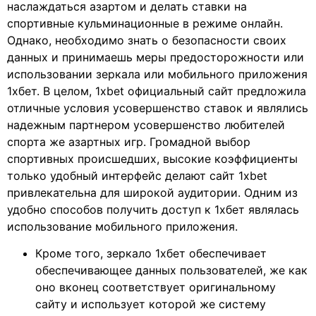
наслаждаться азартом и делать ставки на
спортивные кульминационные в режиме онлайн.
Однако, необходимо знать о безопасности своих
данных и принимаешь меры предосторожности или
использовании зеркала или мобильного приложения
1хбет. В целом, 1xbet официальный сайт предложила
отличные условия усовершенство ставок и являлись
надежным партнером усовершенство любителей
спорта же азартных игр. Громадной выбор
спортивных происшедших, высокие коэффициенты
только удобный интерфейс делают сайт 1xbet
привлекательна для широкой аудитории. Одним из
удобно способов получить доступ к 1хбет являлась
использование мобильного приложения.
Кроме того, зеркало 1хбет обеспечивает
обеспечивающее данных пользователей, же как
оно вконец соответствует оригинальному
сайту и использует которой же систему