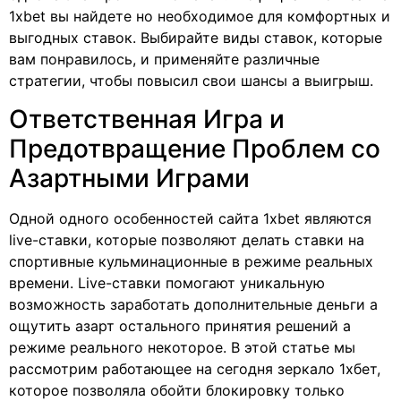
1xbet вы найдете но необходимое для комфортных и
выгодных ставок. Выбирайте виды ставок, которые
вам понравилось, и применяйте различные
стратегии, чтобы повысил свои шансы а выигрыш.
Ответственная Игра и
Предотвращение Проблем со
Азартными Играми
Одной одного особенностей сайта 1xbet являются
live-ставки, которые позволяют делать ставки на
спортивные кульминационные в режиме реальных
времени. Live-ставки помогают уникальную
возможность заработать дополнительные деньги а
ощутить азарт остального принятия решений а
режиме реального некоторое. В этой статье мы
рассмотрим работающее на сегодня зеркало 1хбет,
которое позволяла обойти блокировку только