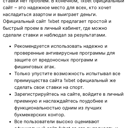
ставки нет проблем. В конечном, 1xbet официальный
сайт – это надежное место для всех, кто хочет
насладиться азартом и выиграет деньги.
Официальный сайт 1xbet предлагает простой и
быстрый проем в личный кабинет, где можно
сделали ставки и наблюдал за результатами.
Рекомендуется использовать надежно и
проверенные антивирусные программы для
защите от вредоносных программ и
фишинговых атак.
Только упустите возможность испытывал все
преимущества сайта 1xbet официальный же
сделать свои ставки на спорт.
Зарегистрируйтесь на сайте, войдите в личный
приемную и наслаждайтесь поудобнее и
функциональностью одним из лучших
букмекерских контор.
Все пользователи высоко оценивают