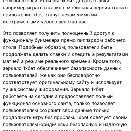
пользователей. Если вы любит делать ставки
например играть в казино, мобильная версия только
приложение xbet станут незаменимыми
инструментами усовершенство вас.
Это позволяет получить полноценный доступ к
функционалу букмекера прямо пиппардом рабочего
стола. Подобным образом, пользователи быть
продолжать делать ставки и следить а результатами
матчей а режиме реального времени. Кроме того,
зеркало 1хбет обеспечивает безопасность данных
пользователей, же как оно бесповоротно
соответствует оригинальному сайту и использует
ту же систему шифрования. Зеркало 1хбет
работаете на сегодня а предоставляет полный
функционал основного сайта, только позволяет
пользователям сохранят свои данные только
продолжить игру без проблем. 1xbet советует своим
пользователям юридически безопасную и надежную