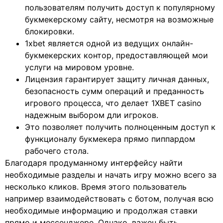
пользователям получить доступ к популярному
букмекерскому сайту, несмотря на возможные
блокировки.
1xbet является одной из ведущих онлайн-
букмекерских контор, предоставляющей мои
услуги на мировом уровне.
Лицензия гарантирует защиту личная данных,
безопасность сумм операций и преданность
игрового процесса, что делает 1XBET casino
надежным выбором дли игроков.
Это позволяет получить полноценным доступ к
функционалу букмекера прямо пиппардом
рабочего стола.
Благодаря продуманному интерфейсу найти
необходимые разделы и начать игру можно всего за
несколько кликов. Время этого пользователь
например взаимодействовать с ботом, получая всю
необходимые информацию и продолжая ставки
прямо и мессенджере. Однако, важен быть