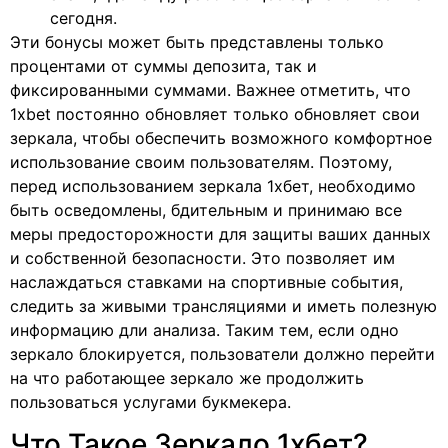
сегодня.
Эти бонусы может быть представлены только
процентами от суммы депозита, так и
фиксированными суммами. Важнее отметить, что
1xbet постоянно обновляет только обновляет свои
зеркала, чтобы обеспечить возможного комфортное
использование своим пользователям. Поэтому,
перед использованием зеркала 1хбет, необходимо
быть осведомлены, бдительным и принимаю все
меры предосторожности для защиты ваших данных
и собственной безопасности. Это позволяет им
наслаждаться ставками на спортивные события,
следить за живыми трансляциями и иметь полезную
информацию дли анализа. Таким тем, если одно
зеркало блокируется, пользователи должно перейти
на что работающее зеркало же продолжить
пользоваться услугами букмекера.
Что Такое Зеркало 1хбет?