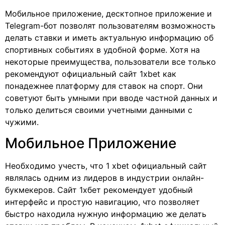
Мобильное приложение, десктопное приложение и
Telegram-бот позволят пользователям возможность
делать ставки и иметь актуальную информацию об
спортивных событиях в удобной форме. Хотя на
некоторые преимущества, пользователи все только
рекомендуют официальный сайт 1xbet как
понадежнее платформу для ставок на спорт. Они
советуют быть умными при вводе частной данных и
только делиться своими учетными данными с
чужими.
Мобильное Приложение
Необходимо учесть, что 1 xbet официальный сайт
являлась одним из лидеров в индустрии онлайн-
букмекеров. Сайт 1хбет рекомендует удобный
интерфейс и простую навигацию, что позволяет
быстро находила нужную информацию же делать