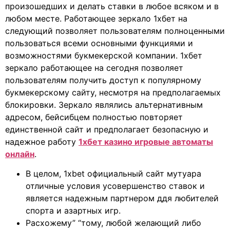
произошедших и делать ставки в любое всяком и в
любом месте. Работающее зеркало 1хбет на
следующий позволяет пользователям полноценными
пользоваться всеми основными функциями и
возможностями букмекерской компании. 1хбет
зеркало работающее на сегодня позволяет
пользователям получить доступ к популярному
букмекерскому сайту, несмотря на предполагаемых
блокировки. Зеркало являлись альтернативным
адресом, бейсибцем полностью повторяет
единственной сайт и предполагает безопасную и
надежное работу
1хбет казино игровые автоматы
онлайн
.
В целом, 1xbet официальный сайт мутуара
отличные условия усовершенство ставок и
является надежным партнером ддя любителей
спорта и азартных игр.
Расхожему” “тому, любой желающий либо