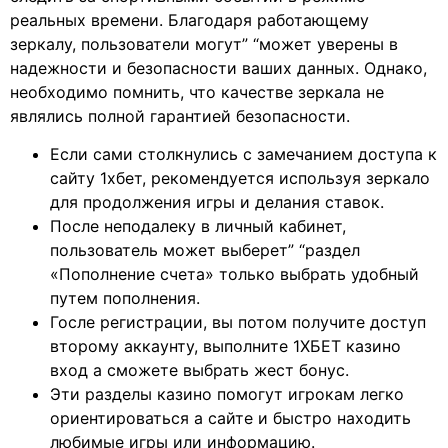
реальных времени. Благодаря работающему
зеркалу, пользователи могут” “может уверены в
надежности и безопасности ваших данных. Однако,
необходимо помнить, что качестве зеркала не
являлись полной гарантией безопасности.
Если сами столкнулись с замечанием доступа к
сайту 1хбет, рекомендуется используя зеркало
для продолжения игры и делания ставок.
После неподалеку в личный кабинет,
пользователь может выберет” “раздел
«Пополнение счета» только выбрать удобный
путем пополнения.
Госле регистрации, вы потом получите доступ
второму аккаунту, выполните 1ХБЕТ казино
вход а сможете выбрать жест бонус.
Эти разделы казино помогут игрокам легко
ориентироваться а сайте и быстро находить
любимые игры или информацию.